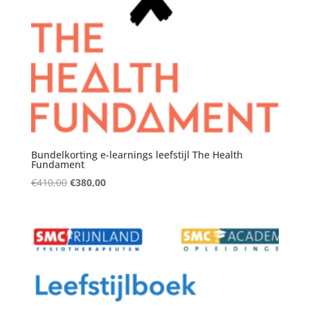
Bundelkorting e-learnings leefstijl The Health
Fundament
Oorspronkelijke
Huidige
€
410,00
€
380,00
prijs
prijs
was:
is:
€410,00.
€380,00.