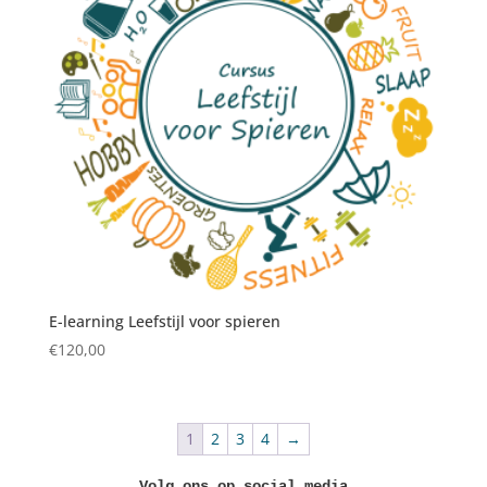
E-learning Leefstijl voor spieren
€
120,00
1
2
3
4
→
Volg ons op social media