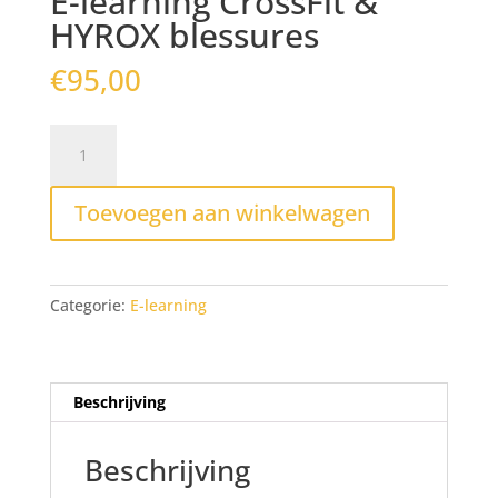
E-learning CrossFit &
HYROX blessures
€
95,00
E-
learning
CrossFit
Toevoegen aan winkelwagen
&
HYROX
blessures
aantal
Categorie:
E-learning
Beschrijving
Beschrijving