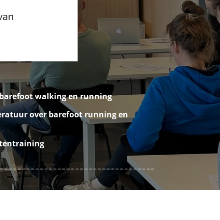
 van
 barefoot walking en running
teratuur over barefoot running en
etentraining