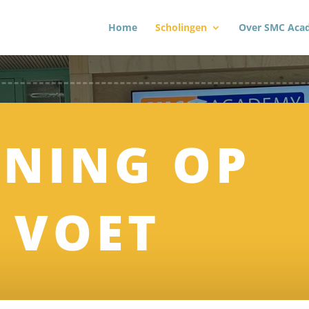
Home
Scholingen
Over SMC Aca
RNING OP
 VOET