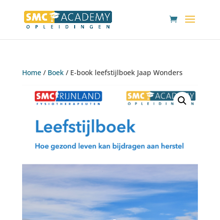
Home
/
Boek
/ E-book leefstijlboek Jaap Wonders