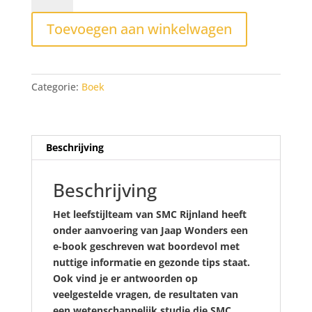
leefstijlboek
Toevoegen aan winkelwagen
Jaap
Wonders
aantal
Categorie:
Boek
Beschrijving
Beschrijving
Het leefstijlteam van SMC Rijnland heeft
onder aanvoering van Jaap Wonders een
e-book geschreven wat boordevol met
nuttige informatie en gezonde tips staat.
Ook vind je er antwoorden op
veelgestelde vragen, de resultaten van
een wetenschappelijk studie die SMC