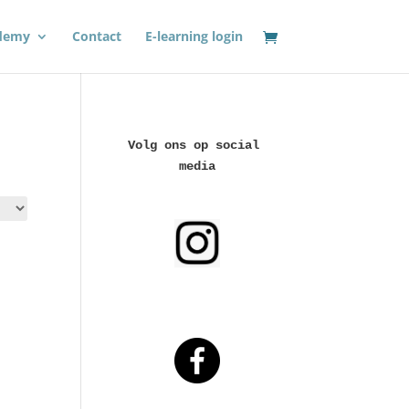
demy
Contact
E-learning login
Volg ons op social 
media