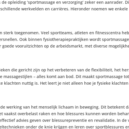
 de opleiding ‘sportmassage en verzorging’ zeker een aanrader. D
erschillende werkvelden en carrières. Hieronder noemen we enkele
ren sterk toegenomen. Veel sportteams, atleten en fitnesscentra
ersnellen. Ook binnen fysiotherapiepraktijken wordt sportmassage 
 goede vooruitzichten op de arbeidsmarkt, met diverse mogelijkhe
en die gericht zijn op het verbeteren van de flexibiliteit, het h
massagestijlen – alles komt aan bod. Dit maakt sportmassage tot e
 klachten nuttig is. Het leert je niet alleen hoe je fysieke klach
de werking van het menselijk lichaam in beweging. Dit betekent da
en het vaakst overbelast raken en hoe blessures kunnen worden be
ffectief advies geven over blessurepreventie en revalidatie. In de
technieken onder de knie krijgen en leren over sportblessures e