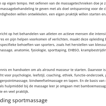
 en op eigen tempo. Het oefenen van de massagetechnieken doe je ze
e massagebehandeling te geven met als doel ontspanning voor de cl
rdigheden willen ontwikkelen, een eigen praktijk willen starten en
ericht op het behandelen van atleten en actieve mensen die intens
es en pijn helpen voorkomen of verlichten, maakt deze opleiding 
pecifieke behoeften van sporters, zoals het herstellen van blessu
rtmassage, anatomie, fysiologie, sporttaping, EHBSO, krampbestrij
kennis en handvaten om als alround masseur te starten. Daarvoor is
voor psychologie, leefstijl, coaching, ethiek, functie-onderzoek,
iggerpointmassage, bindweefselmassage en tapen. En de basis van
 als hulpmiddel bij de massage leer je omgaan met bamboemassag
ie en veel praktijk.
iding sportmassage