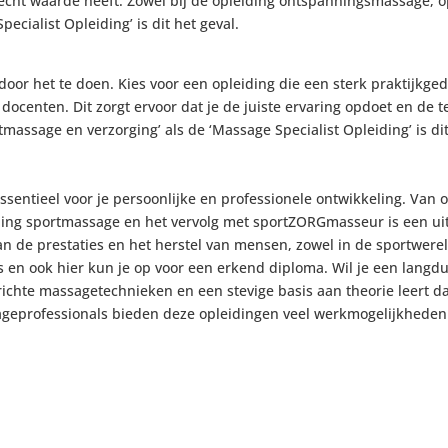
t waarde heeft. Zowel bij de opleiding ontspanningsmassage, op
cialist Opleiding’ is dit het geval.
 door het te doen. Kies voor een opleiding die een sterk praktijkge
ocenten. Dit zorgt ervoor dat je de juiste ervaring opdoet en de t
massage en verzorging’ als de ‘Massage Specialist Opleiding’ is dit
essentieel voor je persoonlijke en professionele ontwikkeling. V
ding sportmassage en het vervolg met sportZORGmasseur is een uit
van de prestaties en het herstel van mensen, zowel in de sportwere
en ook hier kun je op voor een erkend diploma. Wil je een langdur
chte massagetechnieken en een stevige basis aan theorie leert da
geprofessionals bieden deze opleidingen veel werkmogelijkheden 