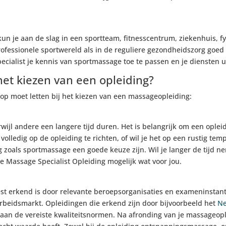
 je aan de slag in een sportteam, fitnesscentrum, ziekenhuis, fys
fessionele sportwereld als in de reguliere gezondheidszorg goed 
specialist je kennis van sportmassage toe te passen en je dienste
 het kiezen van een opleiding?
e op moet letten bij het kiezen van een massageopleiding:
wijl andere een langere tijd duren. Het is belangrijk om een opleidi
 volledig op de opleiding te richten, of wil je het op een rustig tem
g zoals sportmassage een goede keuze zijn. Wil je langer de tijd n
 Massage Specialist Opleiding mogelijk wat voor jou.
st erkend is door relevante beroepsorganisaties en exameninstanties
rbeidsmarkt. Opleidingen die erkend zijn door bijvoorbeeld het
Ne
t aan de vereiste kwaliteitsnormen. Na afronding van je massageo