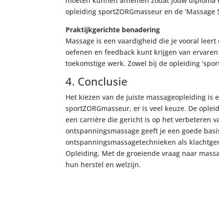
moeten kunnen afnemen zodat jouw diploma ech
opleiding sportZORGmasseur en de ‘Massage Spe
Praktijkgerichte benadering
Massage is een vaardigheid die je vooral leert
oefenen en feedback kunt krijgen van ervaren d
toekomstige werk. Zowel bij de opleiding ‘sport
4. Conclusie
Het kiezen van de juiste massageopleiding is 
sportZORGmasseur, er is veel keuze. De oplei
een carrière die gericht is op het verbeteren 
ontspanningsmassage geeft je een goede basis 
ontspanningsmassagetechnieken als klachtgeri
Opleiding. Met de groeiende vraag naar massa
hun herstel en welzijn.