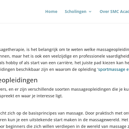
Home
Scholingen
Over SMC Aca
ssagetherapie, is het belangrijk om te weten welke massageopleiding
en, maar het is ook een veelzijdige en professionele vaardigheid 
ls hobby of als start van een carrière, het juiste pad kiezen kan h
dingen beschikbaar zijn en waarom de opleiding ‘
sportmassage e
eopleidingen
rs, en er zijn verschillende soorten massageopleidingen die je kun
preekt en waar je interesse ligt.
icht zich op de basisprincipes van massage. Door praktisch met o
eren kun je een uitstekende start maken in de massagewereld. He
oor beginners die zich willen verdiepen in de wereld van massage 