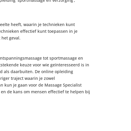
leiding ‘sportmassage en verzorging’,
deelte heeft, waarin je technieken kunt
echnieken effectief kunt toepassen in je
 het geval.
an ontspanningsmassage tot sportmassage en
stekende keuze voor wie geïnteresseerd is in
ld als daarbuiten. De online opleiding
iger traject waarin je zowel
n kun je gaan voor de Massage Specialist
en de kans om mensen effectief te helpen bij