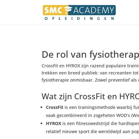
De rol van fysiothera
CrossFit en HYROX zijn razend populaire trai
trekken een breed publiek: van recreanten tot 
fysiotherapie onmisbaar. Zowel preventief als
Wat zijn CrossFit en HYR
CrossFit
is een trainingsmethode waarbij fu
vaak gecombineerd in zogeheten WOD’s (Wor
HYROX
is een fitnesswedstrijd die hardlopen
relatief nieuwe sport die wereldwijd aan popu