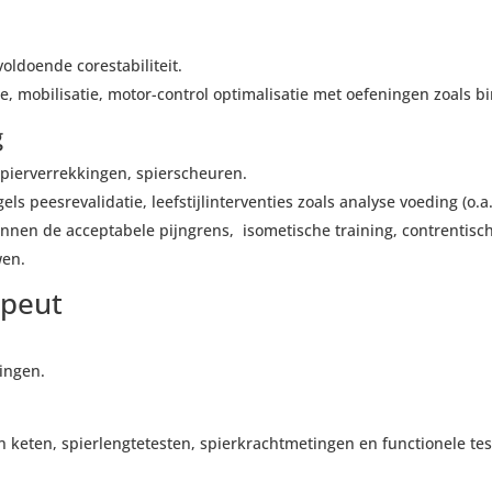
voldoende corestabiliteit.
ie, mobilisatie, motor-control optimalisatie met oefeningen zoals b
g
spierverrekkingen, spierscheuren.
els peesrevalidatie, leefstijlinterventies zoals analyse voeding (
nen de acceptabele pijngrens, isometische training, contrentisch
wen.
apeut
ingen.
en keten, spierlengtetesten, spierkrachtmetingen en functionele t