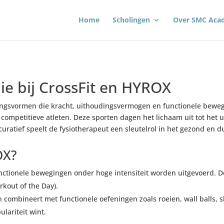
Home
Scholingen
Over SMC Aca
pie bij CrossFit en HYROX
ningsvormen die kracht, uithoudingsvermogen en functionele beweg
competitieve atleten. Deze sporten dagen het lichaam uit tot het 
 curatief speelt de fysiotherapeut een sleutelrol in het gezond en
OX?
nctionele bewegingen onder hoge intensiteit worden uitgevoerd. D
kout of the Day).
 combineert met functionele oefeningen zoals roeien, wall balls, s
lariteit wint.