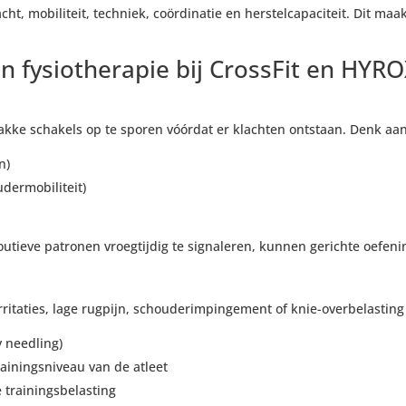
ht, mobiliteit, techniek, coördinatie en herstelcapaciteit. Dit maa
an fysiotherapie bij CrossFit en HYR
akke schakels op te sporen vóórdat er klachten ontstaan. Denk aan
n)
udermobiliteit)
utieve patronen vroegtijdig te signaleren, kunnen gerichte oefen
rritaties, lage rugpijn, schouderimpingement of knie-overbelasting 
 needling)
ainingsniveau van de atleet
e trainingsbelasting