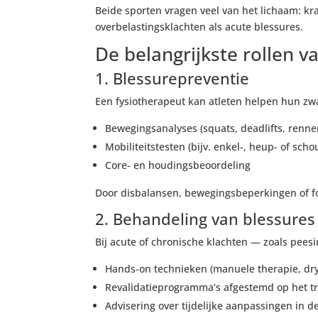
Beide sporten vragen veel van het lichaam: krac
overbelastingsklachten als acute blessures.
De belangrijkste rollen v
1. Blessurepreventie
Een fysiotherapeut kan atleten helpen hun zw
Bewegingsanalyses (squats, deadlifts, renne
Mobiliteitstesten (bijv. enkel-, heup- of scho
Core- en houdingsbeoordeling
Door disbalansen, bewegingsbeperkingen of fo
2. Behandeling van blessures
Bij acute of chronische klachten — zoals peesi
Hands-on technieken (manuele therapie, dry
Revalidatieprogramma’s afgestemd op het tr
Advisering over tijdelijke aanpassingen in d