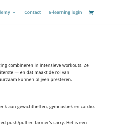
demy
Contact
E-learning login
ing combineren in intensieve workouts. Ze
uiterste — en dat maakt de rol van
 duurzaam kunnen blijven presteren.
enk aan gewichtheffen, gymnastiek en cardio,
led push/pull en farmer’s carry. Het is een