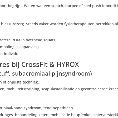
 sport begrijpt. Weten wat een snatch, burpee of sled push inhoudt 
ot blessurezorg. Steeds vaker worden fysiotherapeuten betrokken 
 betere ROM in overhead squats)
emhaling, slaapadvies)
t individu
es bij CrossFit & HYROX
 cuff, subacromiaal pijnsyndroom)
n of onjuiste techniek.
en, mobiliteitstraining, scapulastabilisatie en gecontroleerde krac
iotibiaal-band syndroom, tendinopathieën
/lunges, behandeling keten, mobilisatie heup/enkel, spierversterki