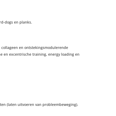
ird-dogs en planks.
o.a. collageen en ontstekingsmodulerende
e en excentrische training, energy loading en
esten (laten uitvoeren van probleembeweging).