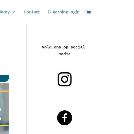
demy
Contact
E-learning login
Volg ons op social 
media